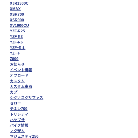
XJR1300C
XMAX
XSR700
XSR900
XV1900CU
YZF-R25
YZF-R3
YZF-R6
YZF−R１
YZーF
Z800
お知らせ
イベント情報
オフロード
カスタム
カスタム車両
カブ
シグナスグリファス
セロー
テネレ700
トリシティ
ハヤブサ
バイク情報
マグザム
マジェスティ250