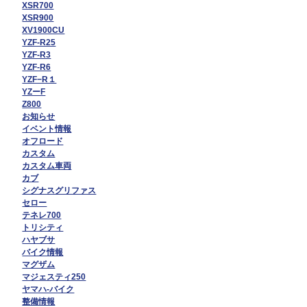
XSR700
XSR900
XV1900CU
YZF-R25
YZF-R3
YZF-R6
YZF−R１
YZーF
Z800
お知らせ
イベント情報
オフロード
カスタム
カスタム車両
カブ
シグナスグリファス
セロー
テネレ700
トリシティ
ハヤブサ
バイク情報
マグザム
マジェスティ250
ヤマハ-バイク
整備情報