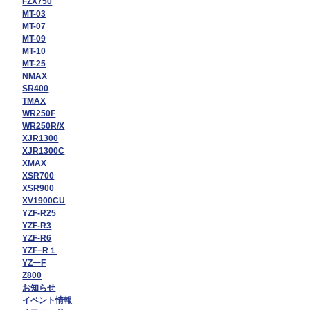
FZX750
MT-03
MT-07
MT-09
MT-10
MT-25
NMAX
SR400
TMAX
WR250F
WR250R/X
XJR1300
XJR1300C
XMAX
XSR700
XSR900
XV1900CU
YZF-R25
YZF-R3
YZF-R6
YZF−R１
YZーF
Z800
お知らせ
イベント情報