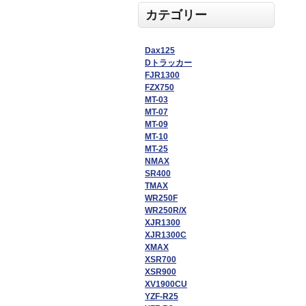
カテゴリー
Dax125
Dトラッカー
FJR1300
FZX750
MT-03
MT-07
MT-09
MT-10
MT-25
NMAX
SR400
TMAX
WR250F
WR250R/X
XJR1300
XJR1300C
XMAX
XSR700
XSR900
XV1900CU
YZF-R25