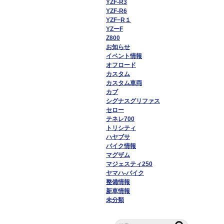
YZF-R3
YZF-R6
YZF−R１
YZーF
Z800
お知らせ
イベント情報
オフロード
カスタム
カスタム車両
カブ
シグナスグリファス
セロー
テネレ700
トリシティ
ハヤブサ
バイク情報
マグザム
マジェスティ250
ヤマハ-バイク
整備情報
新車情報
未分類