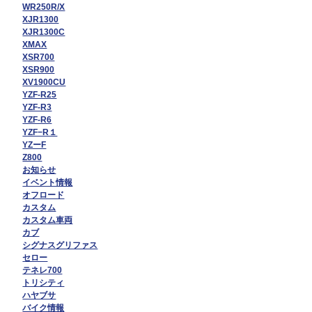
WR250R/X
XJR1300
XJR1300C
XMAX
XSR700
XSR900
XV1900CU
YZF-R25
YZF-R3
YZF-R6
YZF−R１
YZーF
Z800
お知らせ
イベント情報
オフロード
カスタム
カスタム車両
カブ
シグナスグリファス
セロー
テネレ700
トリシティ
ハヤブサ
バイク情報