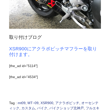
取り付けブログ
XSR900にアクラポビッチマフラーを取り
付けます。
[the_ad id=”5114″]
[the_ad id=”4534″]
Tag :
mt09
,
MT−09
,
XSR900
,
アクラポビッチ
,
オーセンテ
ィック
,
カスタム
,
バイク
,
バイクショップ北神戸
,
フルエキ