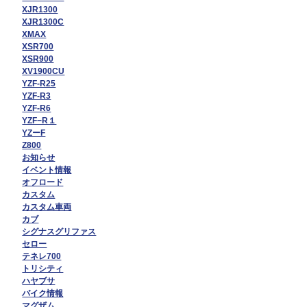
XJR1300
XJR1300C
XMAX
XSR700
XSR900
XV1900CU
YZF-R25
YZF-R3
YZF-R6
YZF−R１
YZーF
Z800
お知らせ
イベント情報
オフロード
カスタム
カスタム車両
カブ
シグナスグリファス
セロー
テネレ700
トリシティ
ハヤブサ
バイク情報
マグザム